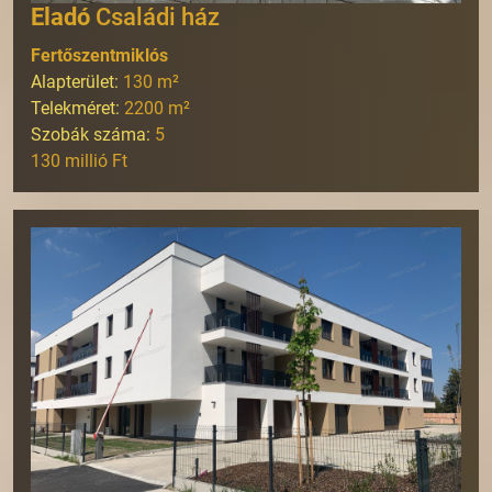
Eladó
Családi ház
Fertőszentmiklós
Alapterület:
130
m²
Telekméret:
2200
m²
Szobák száma:
5
130 millió Ft