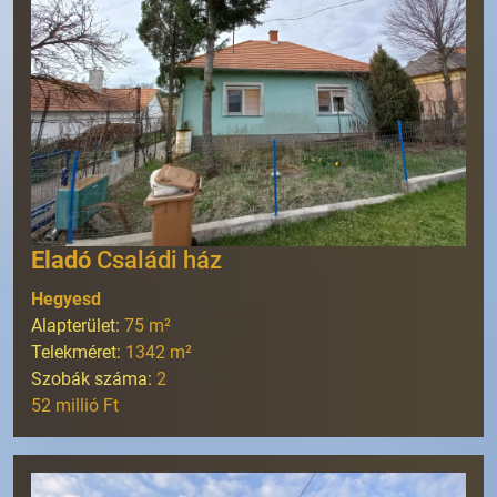
Eladó
Családi ház
Hegyesd
Alapterület:
75
m²
Telekméret:
1342
m²
Szobák száma:
2
52 millió Ft