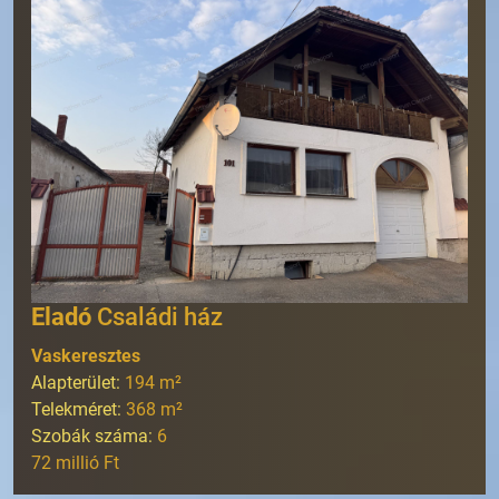
Eladó
Családi ház
Vaskeresztes
Alapterület:
194
m²
Telekméret:
368
m²
Szobák száma:
6
72 millió Ft