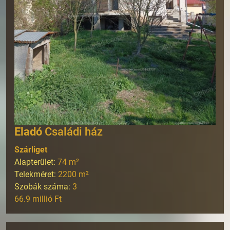
Eladó
Családi ház
Szárliget
Alapterület:
74
m²
Telekméret:
2200
m²
Szobák száma:
3
66.9 millió Ft