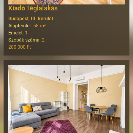
Kiadó
Téglalakás
Budapest, III. kerület
Alapterület:
58
m²
Emelet:
1
Szobák száma:
2
280 000 Ft