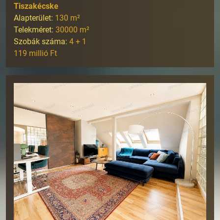
Tiszakécske
Alapterület:
130
m²
Telekméret:
30000
m²
Szobák száma:
4 + 1
119 millió Ft