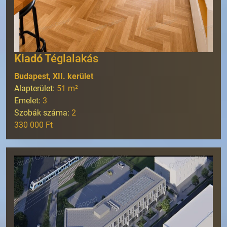
Kiadó
Téglalakás
Budapest, XII. kerület
Alapterület:
51
m²
Emelet:
3
Szobák száma:
2
330 000 Ft