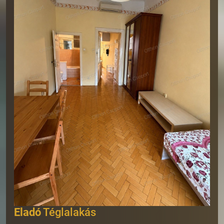
Eladó
Téglalakás