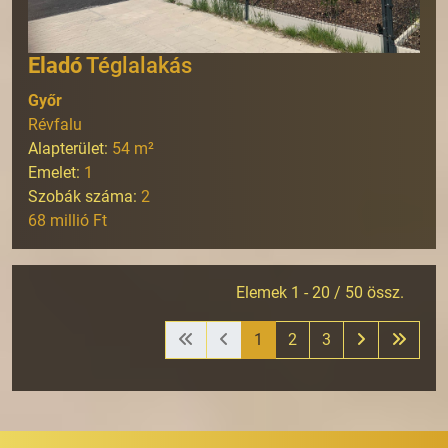
Eladó
Téglalakás
Győr
Révfalu
Alapterület:
54
m²
Emelet:
1
Szobák száma:
2
68 millió Ft
Elemek 1 - 20 / 50 össz.
1
2
3