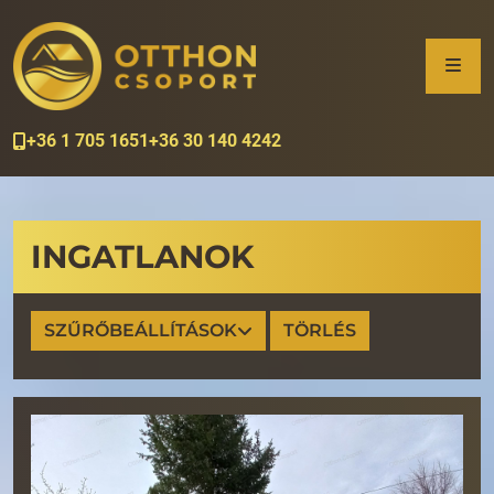
+36 1 705 1651
+36 30 140 4242
INGATLANOK
SZŰRŐBEÁLLÍTÁSOK
TÖRLÉS