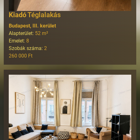
Kiadó
Téglalakás
Budapest, III. kerület
Alapterület:
52
m²
Emelet:
8
Szobák száma:
2
260 000 Ft