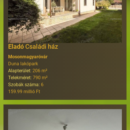
Eladó
Családi ház
Mosonmagyaróvár
Duna lakópark
Alapterület:
206
m²
Telekméret:
790
m²
Szobák száma:
6
159.99 millió Ft