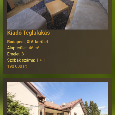
Kiadó
Téglalakás
Budapest, XIV. kerület
Alapterület:
46
m²
Emelet:
8
Szobák száma:
1 + 1
190 000 Ft