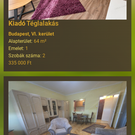
Kiadó
Téglalakás
Budapest, VI. kerület
Alapterület:
64
m²
Emelet:
1
Szobák száma:
2
335 000 Ft