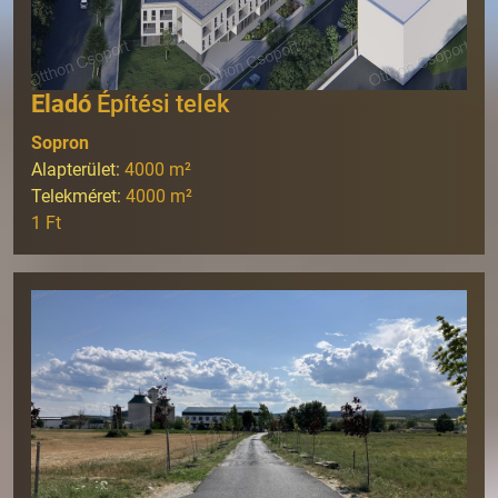
Eladó
Építési telek
Sopron
Alapterület:
4000
m²
Telekméret:
4000
m²
1 Ft