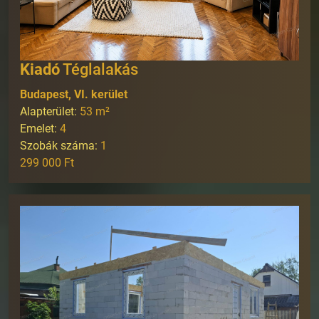
Kiadó
Téglalakás
Budapest, VI. kerület
Alapterület:
53
m²
Emelet:
4
Szobák száma:
1
299 000 Ft