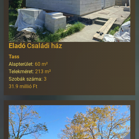
Eladó
Családi ház
Tass
Alapterület:
60
m²
Telekméret:
213
m²
Szobák száma:
3
31.9 millió Ft