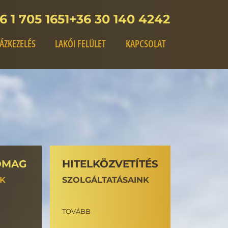
6 1 705 1651
+36 30 140 4242
ÁZKEZELÉS
LAKÓI FELÜLET
KAPCSOLAT
OMAG
HITELKÖZVETÍTÉS
NK
SZOLGÁLTATÁSAINK
TOVÁBB