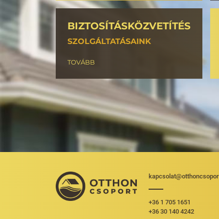
BIZTOSÍTÁSKÖZVETÍTÉS
SZOLGÁLTATÁSAINK
TOVÁBB
kapcsolat@otthoncsopor
+36 1 705 1651
+36 30 140 4242