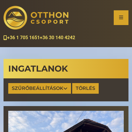
+36 1 705 1651
+36 30 140 4242
INGATLANOK
SZŰRŐBEÁLLÍTÁSOK
TÖRLÉS