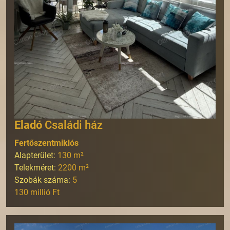
Eladó
Családi ház
Fertőszentmiklós
Alapterület:
130
m²
Telekméret:
2200
m²
Szobák száma:
5
130 millió Ft