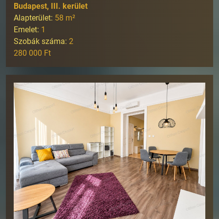
Budapest, III. kerület
Alapterület:
58
m²
Emelet:
1
Szobák száma:
2
280 000 Ft