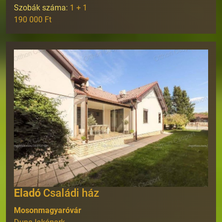
Szobák száma:
1 + 1
190 000 Ft
Eladó
Családi ház
Mosonmagyaróvár