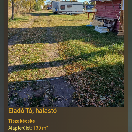
Eladó
Tó, halastó
Tiszakécske
Alapterület:
130
m²