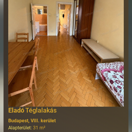
Eladó
Téglalakás
Budapest, VIII. kerület
Alapterület:
31
m²