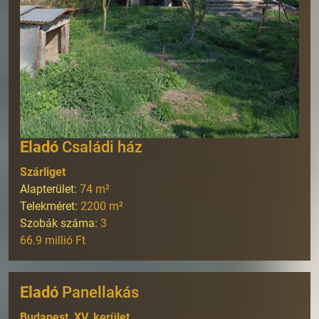
Eladó
Családi ház
Szárliget
Alapterület:
74
m²
Telekméret:
2200
m²
Szobák száma:
3
66.9 millió Ft
Eladó
Panellakás
Budapest, XV. kerület