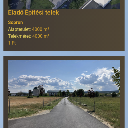
Eladó
Építési telek
Sopron
Alapterület:
4000
m²
Telekméret:
4000
m²
1 Ft