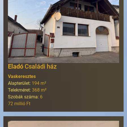
Eladó
Családi ház
Vaskeresztes
Alapterület:
194
m²
Telekméret:
368
m²
Szobák száma:
6
72 millió Ft