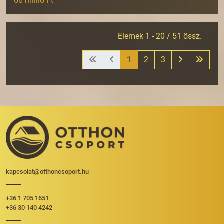
68 millió Ft
Elemek 1 - 20 / 51 össz.
1
2
3
kapcsolat@otthoncsoport.hu
+36 1 705 1651
+36 30 140 4242