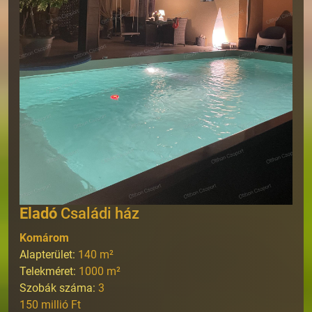
Eladó
Családi ház
Komárom
Alapterület:
140
m²
Telekméret:
1000
m²
Szobák száma:
3
150 millió Ft