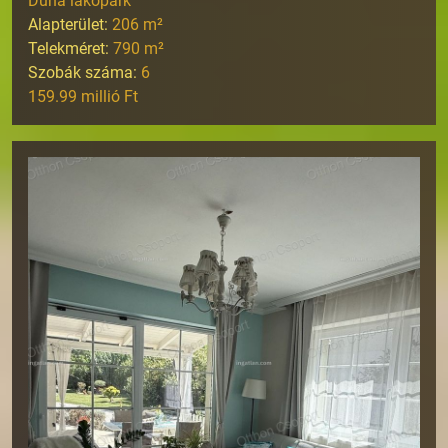
Duna lakópark
Alapterület:
206
m²
Telekméret:
790
m²
Szobák száma:
6
159.99 millió Ft