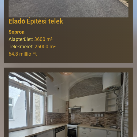
Eladó
Építési telek
Sopron
Alapterület:
3600
m²
Telekméret:
25000
m²
64.8 millió Ft