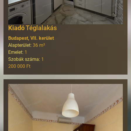
Kiadó
Téglalakás
Budapest, VII. kerület
Alapterület:
36
m²
Emelet:
1
Szobák száma:
1
200 000 Ft