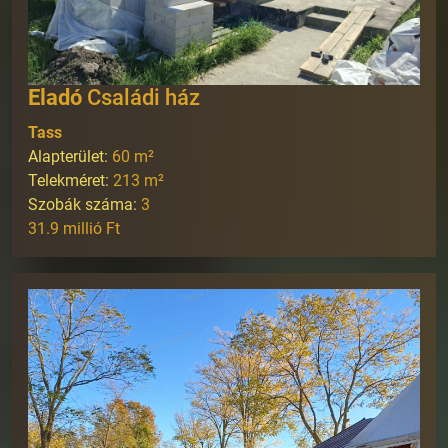
Eladó
Családi ház
Tass
Alapterület:
60
m²
Telekméret:
213
m²
Szobák száma:
3
31.9 millió Ft