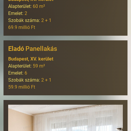
Alapterület:
60
m²
Emelet:
2
Szobák száma:
2 + 1
69.9 millió Ft
Eladó
Panellakás
Budapest, XV. kerület
Alapterület:
59
m²
Emelet:
6
Szobák száma:
2 + 1
59.9 millió Ft