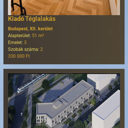
Kiadó
Téglalakás
Budapest, XII. kerület
Alapterület:
51
m²
Emelet:
3
Szobák száma:
2
330 000 Ft