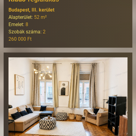
Budapest, III. kerület
Alapterület:
52
m²
Emelet:
8
Szobák száma:
2
260 000 Ft