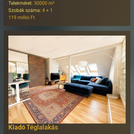
Telekméret:
30000
m²
Szobák száma:
4 + 1
119 millió Ft
Kiadó
Téglalakás