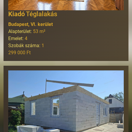
Kiadó
Téglalakás
Budapest, VI. kerület
Alapterület:
53
m²
Emelet:
4
Szobák száma:
1
299 000 Ft